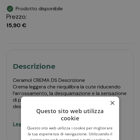
Prodotto disponibile
Prezzo:
15,90 €
Descrizione
Ceramol CREMA DS Descrizione
Crema leggera che riequilibra la cute riducendo
l’arrossamento, la desquamazione e la sensazione
di prurito che spesso si associano agli stati
×
desquamativi e
Questo sito web utilizza
cookie
seborroici.
Leggi di più
Risponde in maniera specifica a tutte le
Questo sito web utilizza i cookie per migliorare
manifestazioni cutanee tipiche della dermatite
la tua esperienza di navigazione. Utilizzando il
nostro sito web acconsenti a tutti i cookie in