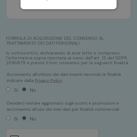
FORMULA DI ACQUISIZIONE DEL CONSENSO AL
TRATTAMENTO DEI DATI PERSONALI
Io sottoscritto, dichiarando di aver letto e compreso
l’informativa sopra riportata ai sensi dell'art. 13 del GDPR
2016/679 e presto il mio consenso per le seguenti finalità:
Acconsento all’utilizzo dei dati inseriti secondo le finalità
indicate dalla
Privacy Policy
Si
No
Desidero restare aggiornato sugli sconti e promozioni e
acconsento all’uso dei miei dati per finalità commerciali
Si
No