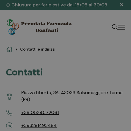
×
Chiusura per ferie estive dal 15/08 al 30/08
Home
Contatti e indirizzi
"Cerca
Contatti
Piazza Libertà, 3A, 43039 Salsomaggiore Terme
(PR)
+39 0524572061
+393281493484