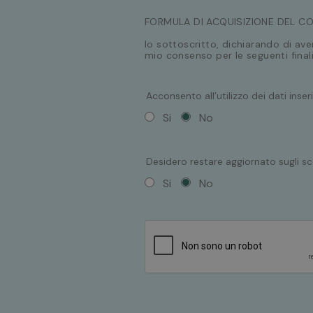
FORMULA DI ACQUISIZIONE DEL C
Io sottoscritto, dichiarando di ave
mio consenso per le seguenti finali
Acconsento all’utilizzo dei dati inser
Si
No
Desidero restare aggiornato sugli sc
Si
No