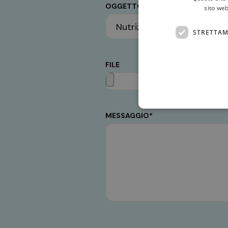
OGGETTO*
sito web
STRETTAM
FILE
MESSAGGIO*