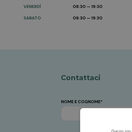
VENERDÌ
08:30 — 19:30
SABATO
08:30 — 19:30
Contattaci
NOME E COGNOME*
Questo sito 