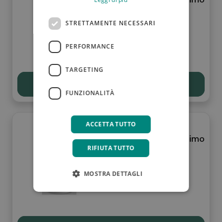
attivo 250 ml
STRETTAMENTE NECESSARI
7,90 €
PERFORMANCE
TARGETING
Scopri
FUNZIONALITÀ
ACCETTA TUTTO
Lfp detergente intimo
fisiologico lichene
RIFIUTA TUTTO
250 ml
MOSTRA DETTAGLI
7,90 €