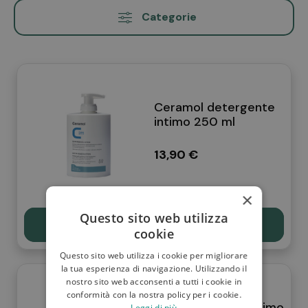
Categorie
Ceramol detergente
intimo 250 ml
13,90 €
×
Questo sito web utilizza
Scopri
cookie
Questo sito web utilizza i cookie per migliorare
la tua esperienza di navigazione. Utilizzando il
nostro sito web acconsenti a tutti i cookie in
conformità con la nostra policy per i cookie.
Lfp detergente intimo
Leggi di più