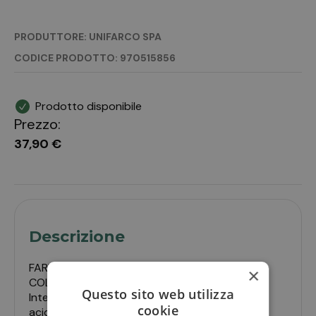
PRODUTTORE: UNIFARCO SPA
CODICE PRODOTTO: 970515856
Prodotto disponibile
Prezzo:
37,90 €
Descrizione
FARMACISTI PREPARATORIAge Formula
×
COLLAGENE E ACIDO IALURONICO Descrizione
Questo sito web utilizza
Integratore alimentare con collagene Verisol,
cookie
acido ialuronico e manganese.