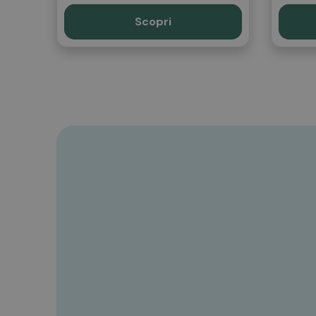
Cod. FPCAVE20I
Scopri