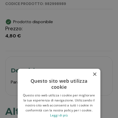
CODICE PRODOTTO: 982998989
Prodotto disponibile
Prezzo:
4,80 €
Descrizione
×
Questo sito web utilizza
Parafarmaco uso umano
cookie
Questo sito web utilizza i cookie per migliorare
la tua esperienza di navigazione. Utilizzando il
nostro sito web acconsenti a tutti i cookie in
Altri prodotti in
conformità con la nostra policy per i cookie.
Leggi di più