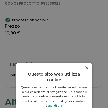
CODICE PRODOTTO: 982539328
Prodotto disponibile
Prezzo:
10,90 €
Descrizione
×
Questo sito web utilizza
Parafarmaco uso umano
cookie
Questo sito web utilizza i cookie per migliorare
la tua esperienza di navigazione. Utilizzando il
nostro sito web acconsenti a tutti i cookie in
Altri prodotti in
conformità con la nostra policy per i cookie.
Leggi di più