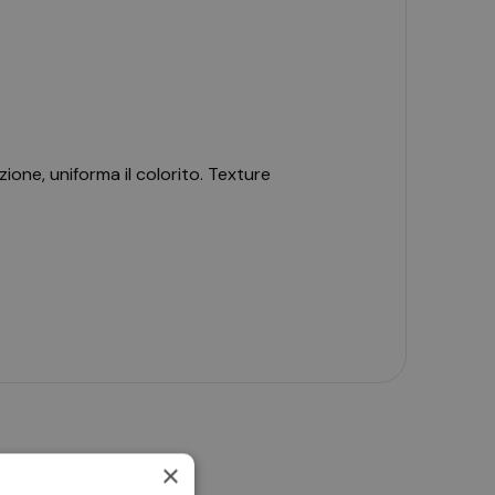
ne, uniforma il colorito. Texture
nti schiarenti e ai Filtri Solari
ina il colorito.
×