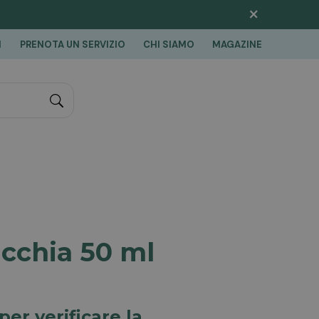
×
I
PRENOTA UN SERVIZIO
CHI SIAMO
MAGAZINE
"Cerca
acchia 50 ml
per verificare la