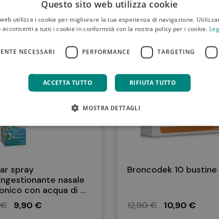
fferta
Questo sito web utilizza cookie
web utilizza i cookie per migliorare la tua esperienza di navigazione. Utilizza
 acconsenti a tutti i cookie in conformità con la nostra policy per i cookie.
Leg
FERTA
IN OFFERTA
ENTE NECESSARI
PERFORMANCE
TARGETING
ACCETTA TUTTO
RIFIUTA TUTTO
MOSTRA DETTAGLI
ar spray
Broncodek 10 bustine
ngestionante nasale
onico con acqua di ...
 €
9,90 €
12,90 €
10,90 €