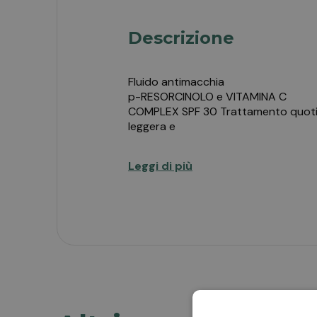
Descrizione
Fluido antimacchia
p-RESORCINOLO e VITAMINA C
COMPLEX SPF 30 Trattamento quotidia
leggera e
confortevole, ideale per tutti i tipi di 
Leggi di più
Fluido leggero e confortevole ideale p
fotostabili, attenua le discromie pres
Ideale anche per pelli sensibili.
Testato dermatologicamente su pelli 
Paraben tested