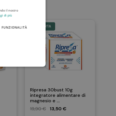
ndo il nostro
gi di più
IN OFFERTA
FUNZIONALITÀ
Ripresa 30bust 10g
integratore alimentare di
magnesio e ...
19,90 €
13,50 €