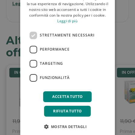
rebaudiana
Leggi di più
la tua esperienza di navigazione. Utilizzando il
nostro sito web acconsenti a tutti i cookie in
Avvertenze
conformità con la nostra policy per i cookie.
Non eccedere la dose giornaliera consigliata.
Leggi di più
Tenere fuori dalla portata dei bambini di età
inferiore ai 3 anni. Gli integratori alimentari non
STRETTAMENTE NECESSARI
Altri prodotti in
vanno intesi come sostituti di una dieta variata e
di uno stile di vita sano.
offerta
PERFORMANCE
Formato
Confezione da 20 bustine.
TARGETING
IN OFFERTA
IN OF
Cod.FPAAPSX0I
FUNZIONALITÀ
Fluimar spray
decongestionante
nasale ipertonico
ACCETTA TUTTO
con acqua di ...
RIFIUTA TUTTO
11,90 €
9,90 €
11,90 
MOSTRA DETTAGLI
Prima era
11,90 €
Prima 