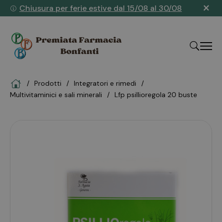
×
Chiusura per ferie estive dal 15/08 al 30/08
Home
Prodotti
integratori e rimedi
"Cerca
multivitaminici e sali minerali
lfp psillioregola 20 buste