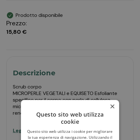
Prodotto disponibile
Prezzo:
15,80 €
Descrizione
Scrub corpo
MICROPERLE VEGETALI e EQUISETO Esfoliante
specifico per il corpo con perle di cellulosa
×
microcristallina. Deterge e rinnova la pelle,
rendendola ricettiva ai trattamenti corpo
Questo sito web utilizza
cookie
successivi.
Leggi di più
Questo sito web utilizza i cookie per migliorare
Con Microperle vegetali di cellulosa
la tua esperienza di navigazione. Utilizzando il