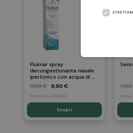
STRETTAM
Fluimar spray
Senn
decongestionante nasale
ipertonico con acqua di ...
11,90 €
9,90 €
11,90
Prima era
11,90 €
Prima
Scopri