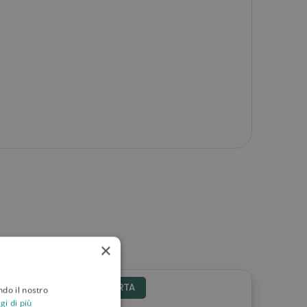
×
IN OFFERTA
ndo il nostro
gi di più