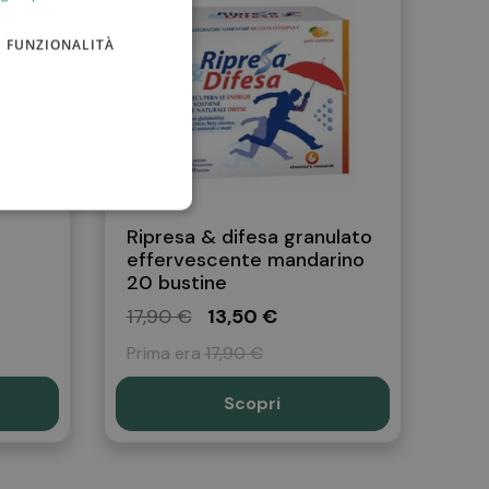
FUNZIONALITÀ
Ripresa & difesa granulato
effervescente mandarino
20 bustine
17,90 €
13,50 €
Prima era
17,90 €
Scopri