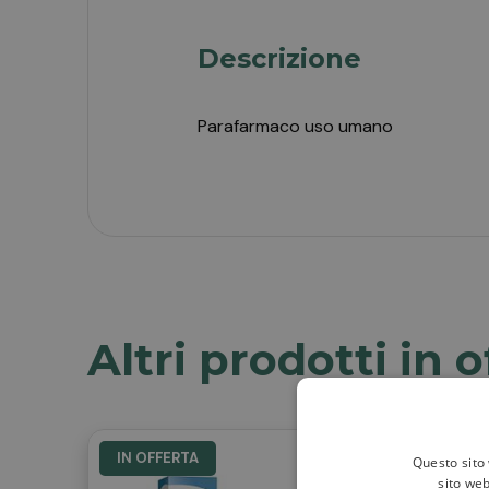
Descrizione
Parafarmaco uso umano
Altri prodotti in o
IN OFFERTA
IN OF
Questo sito 
sito web