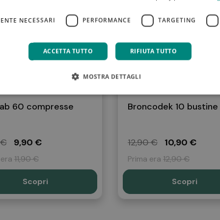
ENTE NECESSARI
PERFORMANCE
TARGETING
ACCETTA TUTTO
RIFIUTA TUTTO
MOSTRA DETTAGLI
ab 60 compresse
Broncodek 10 bustine
 €
9,90 €
12,90 €
10,90 €
 era
11,90 €
Prima era
12,90 €
Scopri
Scopri