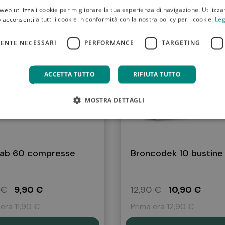
80 mg
web utilizza i cookie per migliorare la tua esperienza di navigazione. Utilizza
16 mg
 acconsenti a tutti i cookie in conformità con la nostra policy per i cookie.
Leg
FERTA
IN OFFERTA
10 mg
ENTE NECESSARI
PERFORMANCE
TARGETING
g (15% VNR*)
ieri per vitamine e sali minerali (adulti) ai sendi del Reg. UE n. 11
ACCETTA TUTTO
RIFIUTA TUTTO
'aiuto di una qualsiasi bevanda.
MOSTRA DETTAGLI
accomandata.
 al di sotto dei tre anni d'età.
sostituti di una dieta variata.
ento e per bambini si ricorda di sentire il parere del medico.
ab 60 compresse
Broncodek 10 bustine
o.
 €
9,90 €
12,90 €
10,90 €
i.
 era
11,90 €
Prima era
12,90 €