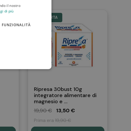
ndo il nostro
gi di più
IN OFFERTA
FUNZIONALITÀ
69/2011.
Ripresa 30bust 10g
integratore alimentare di
magnesio e ...
19,90 €
13,50 €
Prima era
19,90 €