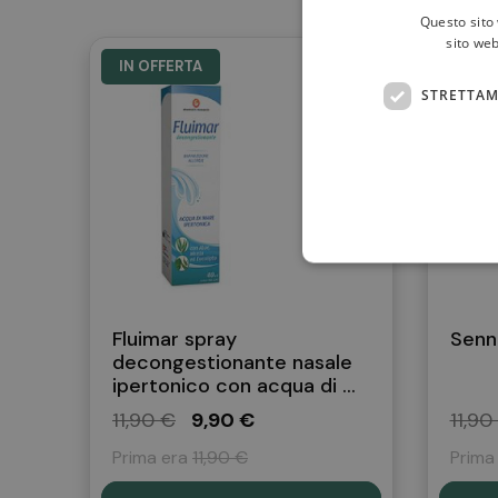
secco
Questo sito 
apporto in escina
sito web
IN OFFERTA
IN OF
Meliloto estratto secco
STRETTAM
Vitamina C
12 m
*Valori Nutritivi di Riferimento giornal
Modalità d'uso
1 capsula al giorno da deglutire con l
Avvertenze
Non superare la dose giornaliera r
Tenere fuori dalla portata dei bambini
Gli integratori non vanno intesi come 
Per donne in gravidanza o in allattam
Fluimar spray
Senn
decongestionante nasale
Conservazione
ipertonico con acqua di ...
Conservare in luogo fresco e asciutt
11,90 €
9,90 €
11,90
Validità a confezione integra: 24 mes
Prima era
11,90 €
Prima
Formato