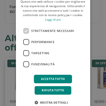
Questo sito web utilizza i cookie per migliorare
la tua esperienza di navigazione. Utilizzando il
Formato
nostro sito web acconsenti a tutti i cookie in
60 compresse rivestite.
conformità con la nostra policy per i cookie.
Leggi di più
STRETTAMENTE NECESSARI
Altri prodotti in
PERFORMANCE
offerta
TARGETING
IN OFFERTA
IN OF
FUNZIONALITÀ
Fluimar spray
decongestionante
ACCETTA TUTTO
nasale ipertonico
con acqua di ...
RIFIUTA TUTTO
11,90 €
9,90 €
12,90
MOSTRA DETTAGLI