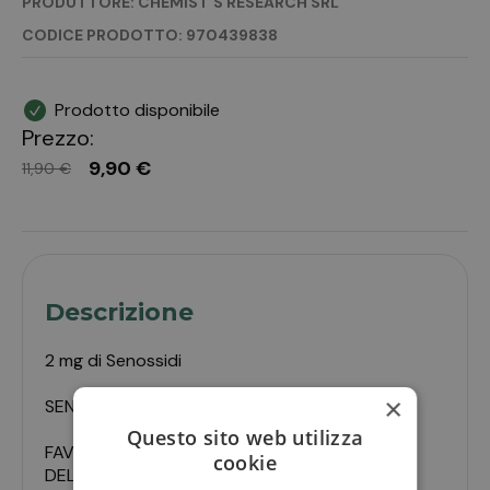
PRODUTTORE: CHEMIST'S RESEARCH SRL
CODICE PRODOTTO: 970439838
Prodotto disponibile
Prezzo:
9,90 €
11,90 €
Descrizione
2 mg di Senossidi
×
SENNAB
Questo sito web utilizza
FAVORISCE LA REGOLARITÀ
cookie
DEL TRANSITO INTESTINALE