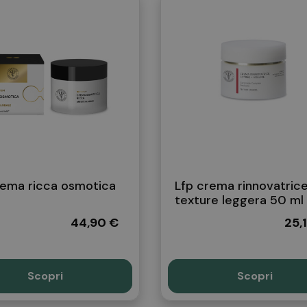
rema ricca osmotica
Lfp crema rinnovatric
texture leggera 50 ml
44,90 €
25,
Scopri
Scopri