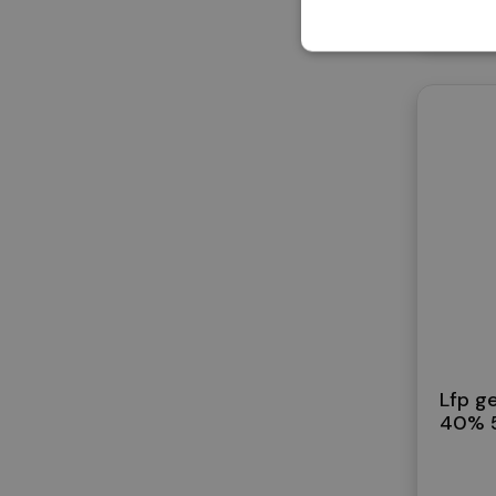
Lfp ge
40% 