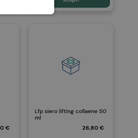
Lfp siero lifting collaene 50
ml
80 €
26,80 €