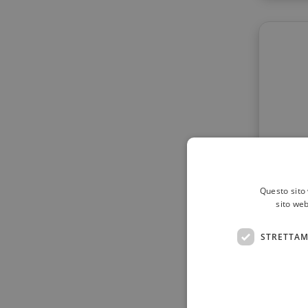
Questo sito 
sito web
Lfp c
labbra
STRETTAM