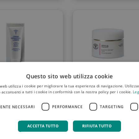
Questo sito web utilizza cookie
web utilizza i cookie per migliorare la tua esperienza di navigazione. Utilizza
 acconsenti a tutti i cookie in conformità con la nostra policy per i cookie.
Leg
rema riparatrice
Lfp cremagel idra mal
 10 ml
ml
ENTE NECESSARI
PERFORMANCE
TARGETING
6,30 €
22,
ACCETTA TUTTO
RIFIUTA TUTTO
Scopri
Scopri