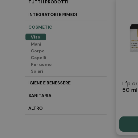
TUTTI I PRODOTTI
INTEGRATORI E RIMEDI
COSMETICI
Viso
Mani
Corpo
Capelli
Per uomo
Solari
Lfp c
IGIENE E BENESSERE
50 ml
SANITARIA
ALTRO