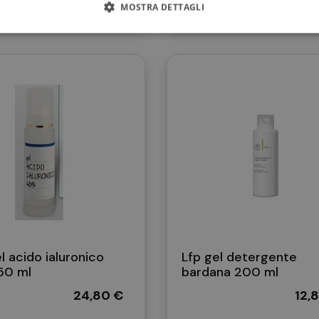
MOSTRA DETTAGLI
l acido ialuronico
Lfp gel detergente
50 ml
bardana 200 ml
24,80 €
12,