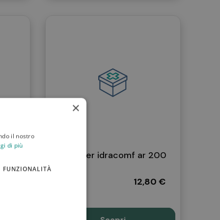
×
ndo il nostro
gi di più
va 50
Lfp deter idracomf ar 200
ml
FUNZIONALITÀ
10 €
12,80 €
Scopri