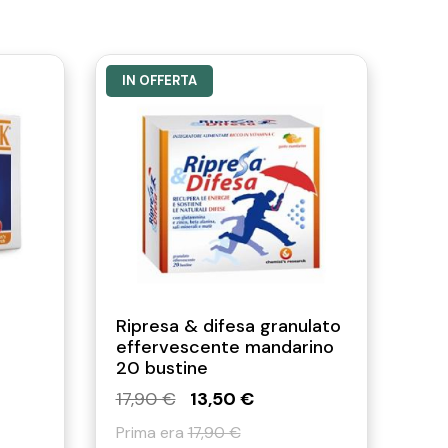
ica (miscela in proporzioni ottimali).
IN OFFERTA
n velo sottile massaggiando
in, squalane, ammonium
e MEA, tapioca starch, tocopheryl
, bisabolol, caprylyl glycol, disodium
 triethyl citrate.
Ripresa & difesa granulato
effervescente mandarino
20 bustine
17,90 €
13,50 €
Prima era
17,90 €