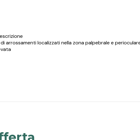
scrizione
i arrossamenti localizzati nella zona palpebrale e perioculare
evata
a barriera cutanea rende il prodotto ideale in caso di squilibrio
iduzione delle irritazioni e degli arrossamenti attraverso la re
erante, allergica.
allergia e alcool.
 su pelli sensibili.
 allergie.
fferta