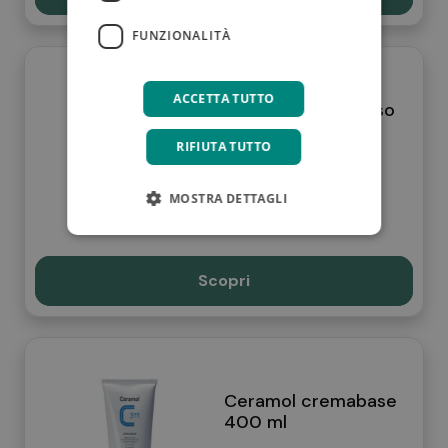
FUNZIONALITÀ
ACCETTA TUTTO
Ceramol crema viso
50 ml
RIFIUTA TUTTO
21,50 €
MOSTRA DETTAGLI
Scopri
Ceramol cremabase
400 ml